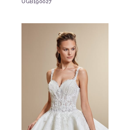
UGB190027