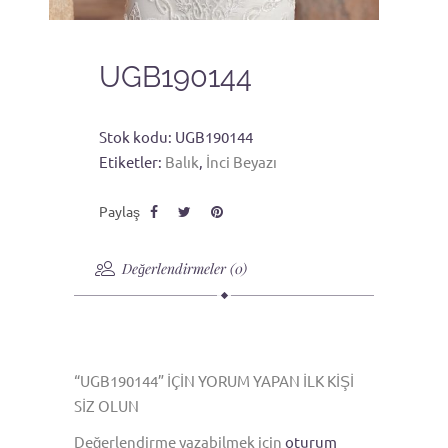
UGB190144
Stok kodu:
UGB190144
Etiketler:
Balık
,
İnci Beyazı
Değerlendirmeler (0)
“UGB190144” IÇIN YORUM YAPAN ILK KIŞI
SIZ OLUN
Değerlendirme yazabilmek için
oturum