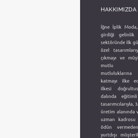
HAKKIMIZDA
İğne İplik Moda,
girdiği gelinli
sektöründe ilk g
özel tasarımlar
çıkmayı ve müşt
mutlu gün
mutlulukları
katmayı ilke ed
ilkesi doğrult
dalında eğitim
tasarımcılarıyla, 
üretim alanında
uzman kadrosu i
ödün vermeden
yurtdışı müşteri