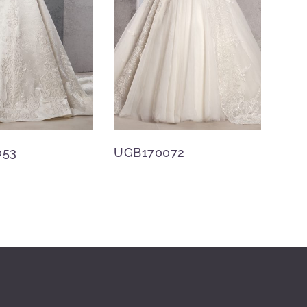
053
UGB170072