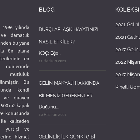
BLOG
KOLEKS
2021 Gelin
 1996 yılında
BURÇLAR, AŞK HAYATINIZI
k ve damatlık
2019 Gelin
NASIL ETKİLER?
ünden bu yana
2017 Gelin
ıyla ön plana
KOÇ: Eğe...
erilerinin en
11 Haziran 2021
2022 Nişan
lerinde
na mutluluk
2017 Nişan
inmiştir. Bu
GELİN MAKYAJI HAKKINDA
Rinelli Uo
usunda kendi
BİLMENİZ GEREKENLER
li ve duayen
3.500 m2 kapalı
Düğünü...
 ve konusunda
10 Haziran 2021
le kaliteden
 yurtiçi ve
lerine hizmet
GELİNLİK İLK GÜNKİ GİBİ