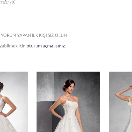
meler (0)
N YORUM YAPAN ILK KIŞI SIZ OLUN
zabilmek için
oturum açmalısınız
.