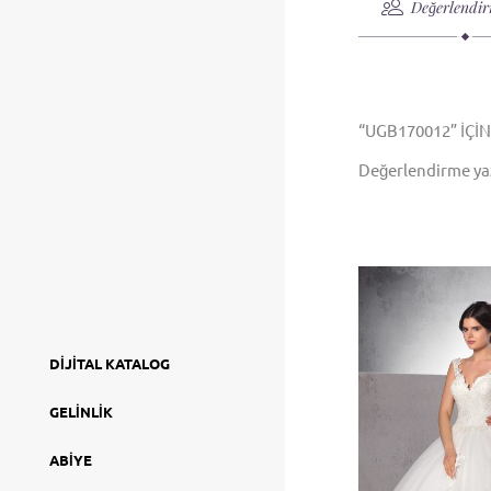
Değerlendir
“UGB170012” IÇI
Değerlendirme ya
DIJITAL KATALOG
GELINLIK
ABIYE